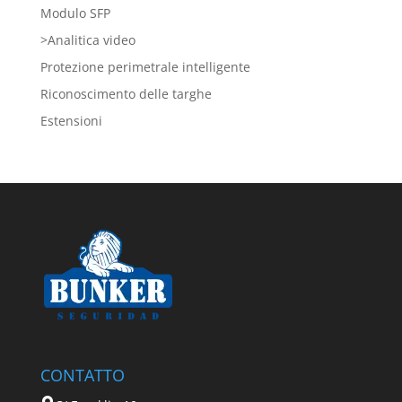
Modulo SFP
>Analitica video
Protezione perimetrale intelligente
Riconoscimento delle targhe
Estensioni
CONTATTO