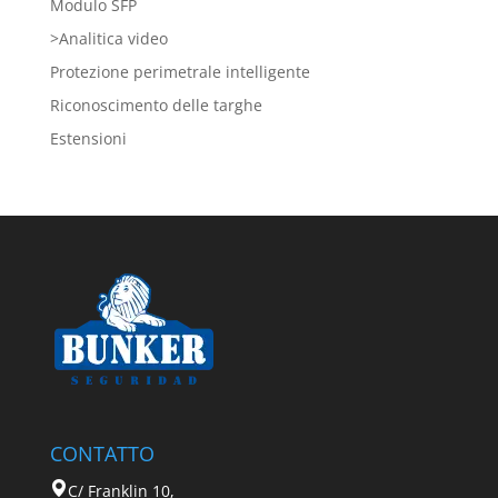
Modulo SFP
>Analitica video
Protezione perimetrale intelligente
Riconoscimento delle targhe
Estensioni
CONTATTO
C/ Franklin 10,